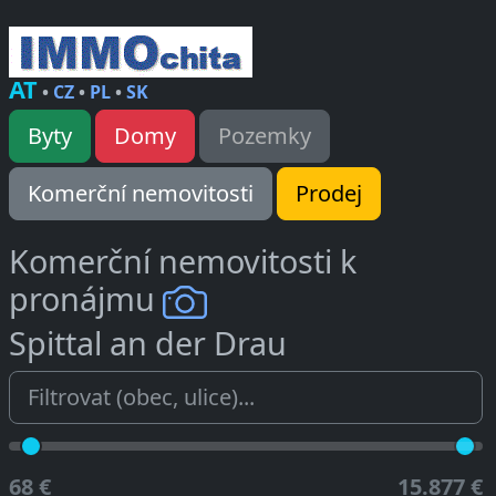
AT
•
CZ
•
PL
•
SK
Byty
Domy
Pozemky
Komerční nemovitosti
Prodej
Komerční nemovitosti k
pronájmu
Spittal an der Drau
68 €
15.877 €