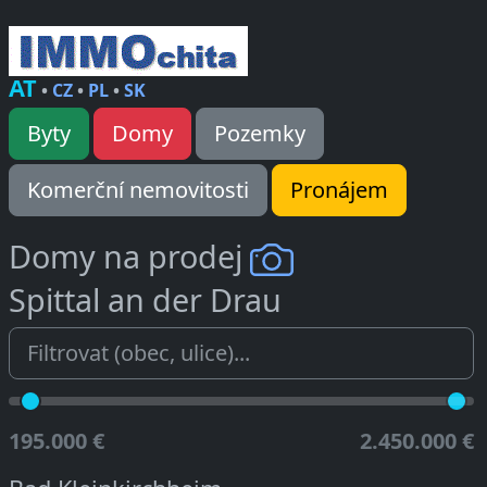
AT
•
CZ
•
PL
•
SK
Byty
Domy
Pozemky
Komerční nemovitosti
Pronájem
Domy na prodej
Spittal an der Drau
195.000 €
2.450.000 €