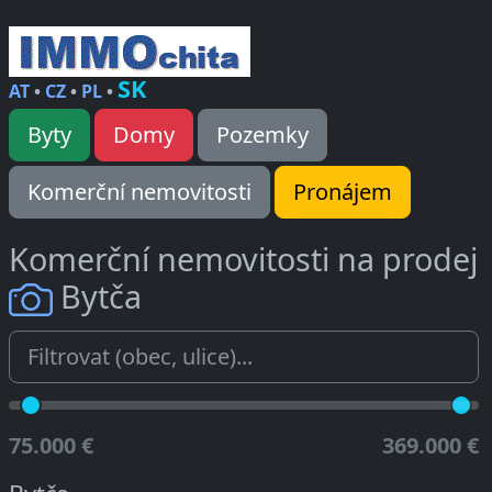
SK
AT
•
CZ
•
PL
•
Byty
Domy
Pozemky
Komerční nemovitosti
Pronájem
Komerční nemovitosti na prodej
Bytča
75.000 €
369.000 €