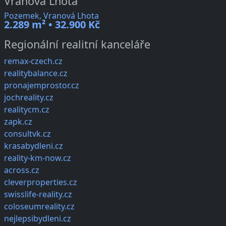
Vranová Lhota
Pozemek, Vranová Lhota
2.289 m² • 32.900 Kč
Regionální realitní kanceláře
remax-czech.cz
realitybalance.cz
pronajemprostor.cz
jochreality.cz
realitycm.cz
zapk.cz
consultvk.cz
krasabydleni.cz
reality-km-now.cz
across.cz
cleverproperties.cz
swisslife-reality.cz
coloseumreality.cz
nejlepsibydleni.cz