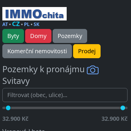
CZ
AT
•
•
PL
•
SK
Byty
Domy
Pozemky
Komerční nemovitosti
Prodej
Pozemky k pronájmu
Svitavy
32.900 Kč
32.900 Kč