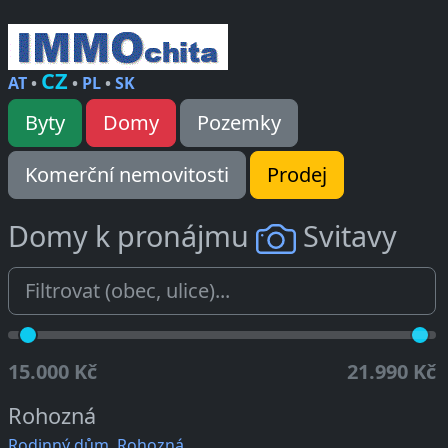
CZ
AT
•
•
PL
•
SK
Byty
Domy
Pozemky
Komerční nemovitosti
Prodej
Domy k pronájmu
Svitavy
15.000 Kč
21.990 Kč
Rohozná
Rodinný dům, Rohozná