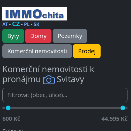
CZ
AT
•
•
PL
•
SK
Byty
Domy
Pozemky
Komerční nemovitosti
Prodej
Komerční nemovitosti k
pronájmu
Svitavy
600 Kč
44.595 Kč