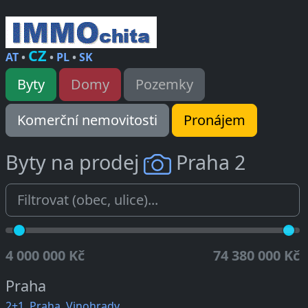
CZ
AT
•
•
PL
•
SK
Byty
Domy
Pozemky
Komerční nemovitosti
Pronájem
Byty na prodej
Praha 2
4 000 000 Kč
74 380 000 Kč
Praha
2+1, Praha, Vinohrady