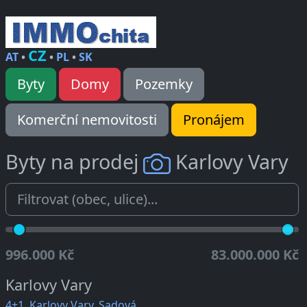
CZ
AT
•
•
PL
•
SK
Byty
Domy
Pozemky
Komerční nemovitosti
Pronájem
Byty na prodej
Karlovy Vary
996.000 Kč
83.000.000 Kč
Karlovy Vary
4+1, Karlovy Vary, Sadová