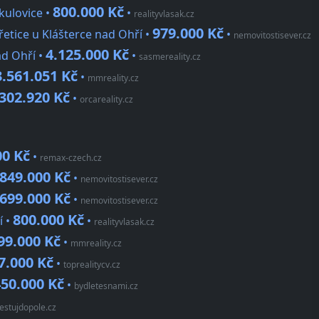
800.000 Kč
kulovice •
•
realityvlasak.cz
979.000 Kč
řetice u Klášterce nad Ohří •
•
nemovitostisever.cz
4.125.000 Kč
ad Ohří •
•
sasmereality.cz
3.561.051 Kč
•
mmreality.cz
302.920 Kč
•
orcareality.cz
00 Kč
•
remax-czech.cz
849.000 Kč
•
nemovitostisever.cz
699.000 Kč
•
nemovitostisever.cz
800.000 Kč
í •
•
realityvlasak.cz
99.000 Kč
•
mmreality.cz
7.000 Kč
•
toprealitycv.cz
450.000 Kč
•
bydletesnami.cz
estujdopole.cz