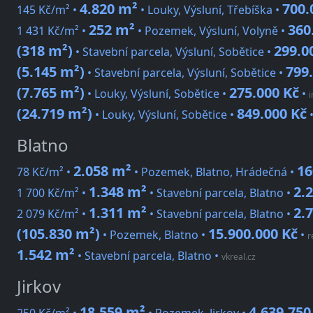
4.820 m²
700.
145 Kč/m² •
• Louky, Výsluní, Třebíška •
252 m²
360
1 431 Kč/m² •
• Pozemek, Výsluní, Volyně •
(318 m²)
299.0
• Stavební parcela, Výsluní, Sobětice •
(5.145 m²)
799
• Stavební parcela, Výsluní, Sobětice •
(7.765 m²)
275.000 Kč
• Louky, Výsluní, Sobětice •
•
i
(24.719 m²)
849.000 Kč
• Louky, Výsluní, Sobětice •
Blatno
2.058 m²
16
78 Kč/m² •
• Pozemek, Blatno, Hrádečná •
1.348 m²
2.
1 700 Kč/m² •
• Stavební parcela, Blatno •
1.311 m²
2.
2 079 Kč/m² •
• Stavební parcela, Blatno •
(105.830 m²)
15.900.000 Kč
• Pozemek, Blatno •
•
r
1.542 m²
• Stavební parcela, Blatno
•
vkreal.cz
Jirkov
18.559 m²
4.639.750