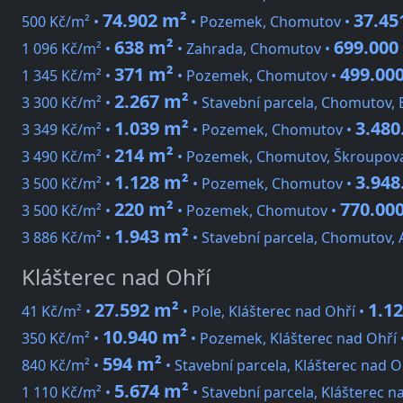
74.902 m²
37.45
500 Kč/m² •
• Pozemek, Chomutov •
638 m²
699.000
1 096 Kč/m² •
• Zahrada, Chomutov •
371 m²
499.000
1 345 Kč/m² •
• Pozemek, Chomutov •
2.267 m²
3 300 Kč/m² •
• Stavební parcela, Chomutov, 
1.039 m²
3.480
3 349 Kč/m² •
• Pozemek, Chomutov •
214 m²
3 490 Kč/m² •
• Pozemek, Chomutov, Škroupov
1.128 m²
3.948
3 500 Kč/m² •
• Pozemek, Chomutov •
220 m²
770.000
3 500 Kč/m² •
• Pozemek, Chomutov •
1.943 m²
3 886 Kč/m² •
• Stavební parcela, Chomutov, 
Klášterec nad Ohří
27.592 m²
1.12
41 Kč/m² •
• Pole, Klášterec nad Ohří •
10.940 m²
350 Kč/m² •
• Pozemek, Klášterec nad Ohří 
594 m²
840 Kč/m² •
• Stavební parcela, Klášterec nad O
5.674 m²
1 110 Kč/m² •
• Stavební parcela, Klášterec n