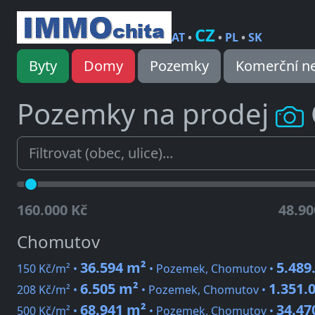
CZ
AT
•
•
PL
•
SK
Byty
Domy
Pozemky
Komerční ne
Pozemky na prodej
160.000 Kč
48.90
Chomutov
36.594 m²
5.489
150 Kč/m² •
• Pozemek, Chomutov •
6.505 m²
1.351.
208 Kč/m² •
• Pozemek, Chomutov •
68.941 m²
34.47
500 Kč/m² •
• Pozemek, Chomutov •