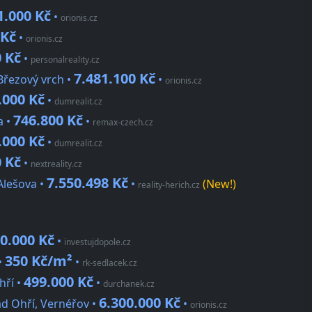
1.000 Kč
•
orionis.cz
 Kč
•
orionis.cz
 Kč
•
personalreality.cz
7.481.100 Kč
Březový vrch •
•
orionis.cz
.000 Kč
•
dumrealit.cz
746.800 Kč
a •
•
remax-czech.cz
.000 Kč
•
dumrealit.cz
 Kč
•
nextreality.cz
7.550.498 Kč
Alešova •
•
(New!)
reality-herich.cz
0.000 Kč
•
investujdopole.cz
350 Kč/m²
•
•
rk-sedlacek.cz
499.000 Kč
hří •
•
durchanek.cz
6.300.000 Kč
ad Ohří, Vernéřov •
•
orionis.cz