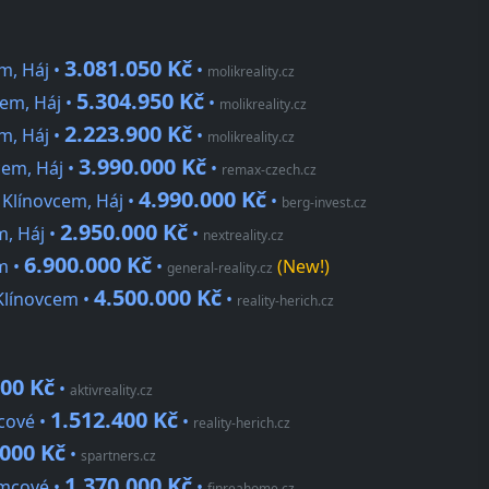
3.081.050 Kč
m, Háj •
•
molikreality.cz
5.304.950 Kč
em, Háj •
•
molikreality.cz
2.223.900 Kč
m, Háj •
•
molikreality.cz
3.990.000 Kč
em, Háj •
•
remax-czech.cz
4.990.000 Kč
 Klínovcem, Háj •
•
berg-invest.cz
2.950.000 Kč
, Háj •
•
nextreality.cz
6.900.000 Kč
m •
•
(New!)
general-reality.cz
4.500.000 Kč
Klínovcem •
•
reality-herich.cz
00 Kč
•
aktivreality.cz
1.512.400 Kč
cové •
•
reality-herich.cz
000 Kč
•
spartners.cz
1.370.000 Kč
ěmcové •
•
finreahome.cz