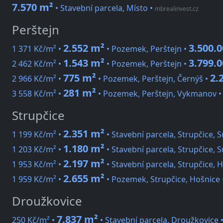
7.570 m²
• Stavební parcela, Místo
•
mbrealinvest.cz
Perštejn
2.552 m²
3.500.0
1 371 Kč/m² •
• Pozemek, Perštejn •
1.543 m²
3.799.0
2 462 Kč/m² •
• Pozemek, Perštejn •
775 m²
2.
2 966 Kč/m² •
• Pozemek, Perštejn, Černýš •
281 m²
3 558 Kč/m² •
• Pozemek, Perštejn, Vykmanov 
Strupčice
2.351 m²
1 199 Kč/m² •
• Stavební parcela, Strupčice, 
1.180 m²
1 203 Kč/m² •
• Stavební parcela, Strupčice, 
2.197 m²
1 953 Kč/m² •
• Stavební parcela, Strupčice, 
2.655 m²
1 959 Kč/m² •
• Pozemek, Strupčice, Hošnice
Droužkovice
7.837 m²
250 Kč/m² •
• Stavební parcela, Droužkovice 