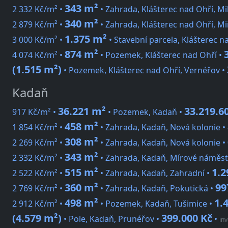
343 m²
2 332 Kč/m² •
• Zahrada, Klášterec nad Ohří, Mi
340 m²
2 879 Kč/m² •
• Zahrada, Klášterec nad Ohří, Mi
1.375 m²
3 000 Kč/m² •
• Stavební parcela, Klášterec n
874 m²
4 074 Kč/m² •
• Pozemek, Klášterec nad Ohří •
(1.515 m²)
• Pozemek, Klášterec nad Ohří, Vernéřov •
Kadaň
36.221 m²
33.219.6
917 Kč/m² •
• Pozemek, Kadaň •
458 m²
1 854 Kč/m² •
• Zahrada, Kadaň, Nová kolonie •
308 m²
2 269 Kč/m² •
• Zahrada, Kadaň, Nová kolonie •
343 m²
2 332 Kč/m² •
• Zahrada, Kadaň, Mírové náměst
515 m²
1.2
2 522 Kč/m² •
• Zahrada, Kadaň, Zahradní •
360 m²
99
2 769 Kč/m² •
• Zahrada, Kadaň, Pokutická •
498 m²
1.
2 912 Kč/m² •
• Pozemek, Kadaň, Tušimice •
(4.579 m²)
399.000 Kč
• Pole, Kadaň, Prunéřov •
•
inv