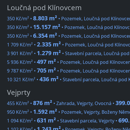
Loučná pod Klínovcem
8.803 m²
350 Kč/m² •
• Pozemek, Loučná pod Klínovce
15.157 m²
350 Kč/m² •
• Pozemek, Loučná pod Klínovc
6.354 m²
350 Kč/m² •
• Pozemek, Loučná pod Klínovce
2.335 m²
1 709 Kč/m² •
• Pozemek, Loučná pod Klínovc
1.279 m²
3 901 Kč/m² •
• Stavební parcela, Loučná pod
497 m²
5 936 Kč/m² •
• Pozemek, Loučná pod Klínovcem
705 m²
9 787 Kč/m² •
• Pozemek, Loučná pod Klínovce
436 m²
10 321 Kč/m² •
• Stavební parcela, Loučná pod 
Vejprty
876 m²
399.0
455 Kč/m² •
• Zahrada, Vejprty, Ovocná •
1.592 m²
950 Kč/m² •
• Pozemek, Vejprty, Boženy Něm
631 m²
690.
1 094 Kč/m² •
• Stavební parcela, Vejprty •
1.243 m²
1 102 Kč/m² •
• Pozemek, Vejprty, Boženy N