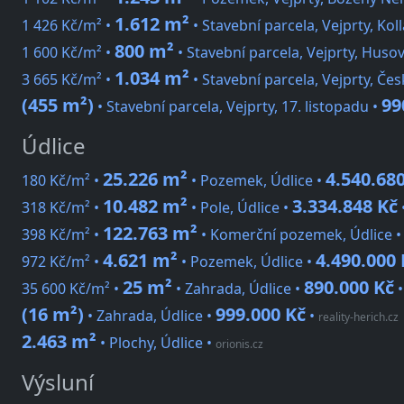
1.612 m²
1 426 Kč/m² •
• Stavební parcela, Vejprty, Kol
800 m²
1 600 Kč/m² •
• Stavební parcela, Vejprty, Huso
1.034 m²
3 665 Kč/m² •
• Stavební parcela, Vejprty, Če
(455 m²)
99
• Stavební parcela, Vejprty, 17. listopadu •
Údlice
25.226 m²
4.540.68
180 Kč/m² •
• Pozemek, Údlice •
10.482 m²
3.334.848 Kč
318 Kč/m² •
• Pole, Údlice •
122.763 m²
398 Kč/m² •
• Komerční pozemek, Údlice 
4.621 m²
4.490.000 
972 Kč/m² •
• Pozemek, Údlice •
25 m²
890.000 Kč
35 600 Kč/m² •
• Zahrada, Údlice •
(16 m²)
999.000 Kč
• Zahrada, Údlice •
•
reality-herich.cz
2.463 m²
• Plochy, Údlice
•
orionis.cz
Výsluní