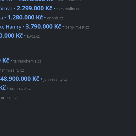
2.299.000 Kč
lárova •
•
aktivreality.cz
1.280.000 Kč
va •
•
orionis.cz
3.790.000 Kč
ské Hamry •
•
berg-invest.cz
0.000 Kč
•
kwcz.cz
0 Kč
•
terrabohemia.cz
•
mmreality.cz
48.900.000 Kč
•
•
john-reality.cz
Kč
•
dumrealit.cz
•
orionis.cz