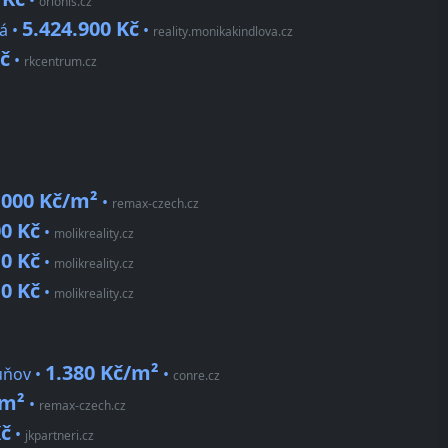
•
orionis.cz
5.424.900 Kč
á •
•
reality.monikakindlova.cz
Kč
•
rkcentrum.cz
.000 Kč/m²
•
remax-czech.cz
00 Kč
•
molikreality.cz
10 Kč
•
molikreality.cz
10 Kč
•
molikreality.cz
1.380 Kč/m²
uňov •
•
conre.cz
/m²
•
remax-czech.cz
Kč
•
jkpartneri.cz