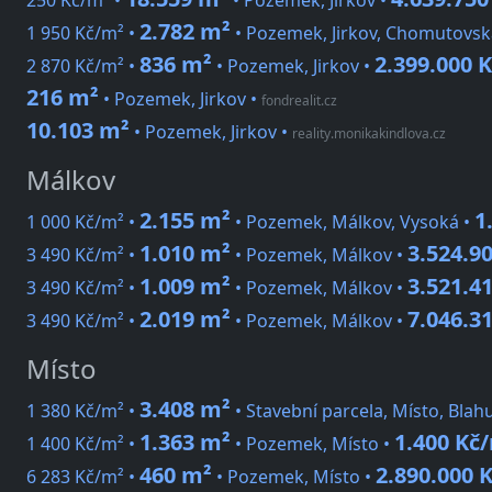
250 Kč/m² •
• Pozemek, Jirkov •
2.782 m²
1 950 Kč/m² •
• Pozemek, Jirkov, Chomutovsk
836 m²
2.399.000 
2 870 Kč/m² •
• Pozemek, Jirkov •
216 m²
• Pozemek, Jirkov
•
fondrealit.cz
10.103 m²
• Pozemek, Jirkov
•
reality.monikakindlova.cz
Málkov
2.155 m²
1
1 000 Kč/m² •
• Pozemek, Málkov, Vysoká •
1.010 m²
3.524.9
3 490 Kč/m² •
• Pozemek, Málkov •
1.009 m²
3.521.4
3 490 Kč/m² •
• Pozemek, Málkov •
2.019 m²
7.046.3
3 490 Kč/m² •
• Pozemek, Málkov •
Místo
3.408 m²
1 380 Kč/m² •
• Stavební parcela, Místo, Blah
1.363 m²
1.400 Kč
1 400 Kč/m² •
• Pozemek, Místo •
460 m²
2.890.000 
6 283 Kč/m² •
• Pozemek, Místo •