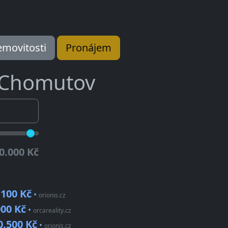
movitosti
Pronájem
Chomutov
0.000 Kč
.100 Kč
•
orionis.cz
000 Kč
•
orcareality.cz
0.500 Kč
•
orionis.cz