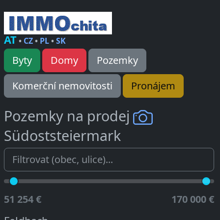
AT
•
CZ
•
PL
•
SK
Byty
Domy
Pozemky
Komerční nemovitosti
Pronájem
Pozemky na prodej
Südoststeiermark
51 254 €
170 000 €