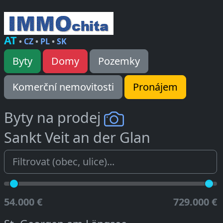
AT
•
CZ
•
PL
•
SK
Byty
Domy
Pozemky
Komerční nemovitosti
Pronájem
Byty na prodej
Sankt Veit an der Glan
54.000 €
729.000 €