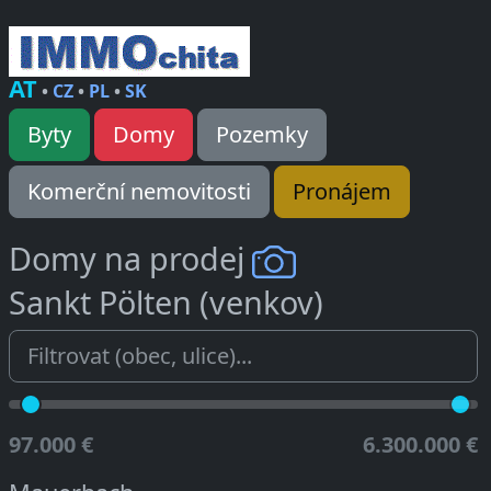
AT
•
CZ
•
PL
•
SK
Byty
Domy
Pozemky
Komerční nemovitosti
Pronájem
Domy na prodej
Sankt Pölten (venkov)
97.000 €
6.300.000 €