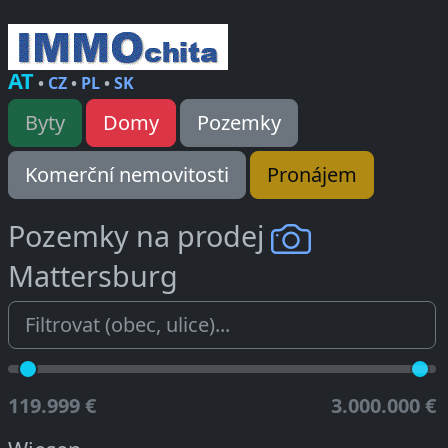
AT
•
CZ
•
PL
•
SK
Byty
Domy
Pozemky
Komerční nemovitosti
Pronájem
Pozemky na prodej
Mattersburg
119.999 €
3.000.000 €