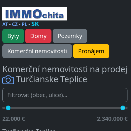
SK
AT
•
CZ
•
PL
•
Byty
Domy
Pozemky
Komerční nemovitosti
Pronájem
Komerční nemovitosti na prodej
Turčianske Teplice
22.000 €
2.340.000 €