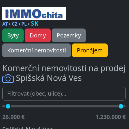
SK
AT
•
CZ
•
PL
•
Byty
Domy
Pozemky
Komerční nemovitosti
Pronájem
Komerční nemovitosti na prodej
Spišská Nová Ves
26.000 €
1.230.000 €