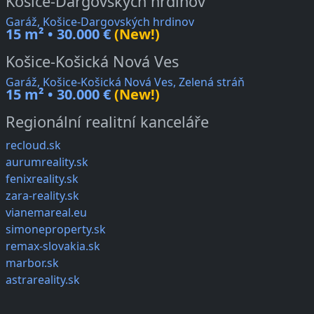
Košice-Dargovských hrdinov
Garáž, Košice-Dargovských hrdinov
15 m² • 30.000 €
(New!)
Košice-Košická Nová Ves
Garáž, Košice-Košická Nová Ves, Zelená stráň
15 m² • 30.000 €
(New!)
Regionální realitní kanceláře
recloud.sk
aurumreality.sk
fenixreality.sk
zara-reality.sk
vianemareal.eu
simoneproperty.sk
remax-slovakia.sk
marbor.sk
astrareality.sk