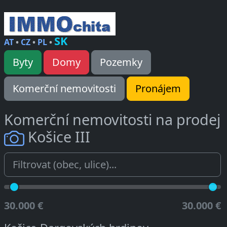
SK
AT
•
CZ
•
PL
•
Byty
Domy
Pozemky
Komerční nemovitosti
Pronájem
Komerční nemovitosti na prodej
Košice III
30.000 €
30.000 €