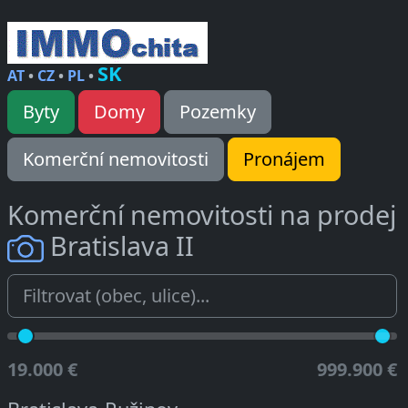
SK
AT
•
CZ
•
PL
•
Byty
Domy
Pozemky
Komerční nemovitosti
Pronájem
Komerční nemovitosti na prodej
Bratislava II
19.000 €
999.900 €