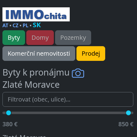
SK
AT
•
CZ
•
PL
•
Byty
Domy
Pozemky
Komerční nemovitosti
Prodej
Byty k pronájmu
Zlaté Moravce
380 €
850 €