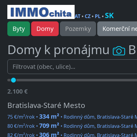
SK
AT
•
CZ
•
PL
•
Byty
Domy
Pozemky
Komerční ne
Domy k pronájmu
B
2.100 €
Bratislava-Staré Mesto
334 m²
75 €/m²/rok •
• Rodinný dům, Bratislava-Staré 
709 m²
80 €/m²/rok •
• Rodinný dům, Bratislava-Staré
306 m²
82 €/m²/rok •
• Rodinný dům, Bratislava-Staré 