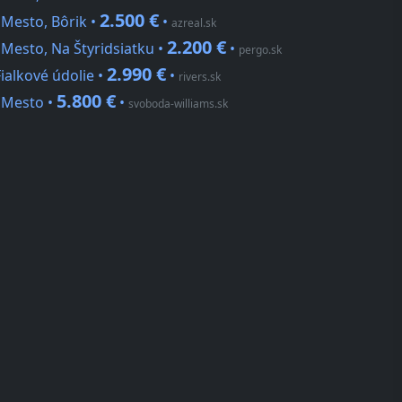
2.500 €
 Mesto, Bôrik •
•
azreal.sk
2.200 €
 Mesto, Na Štyridsiatku •
•
pergo.sk
2.990 €
ialkové údolie •
•
rivers.sk
5.800 €
 Mesto •
•
svoboda-williams.sk