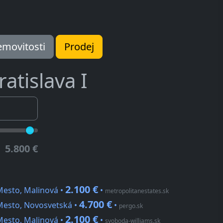
movitosti
Prodej
ratislava I
5.800 €
2.100 €
Mesto, Malinová •
•
metropolitanestates.sk
4.700 €
 Mesto, Novosvetská •
•
pergo.sk
2.100 €
Mesto, Malinová •
•
svoboda-williams.sk