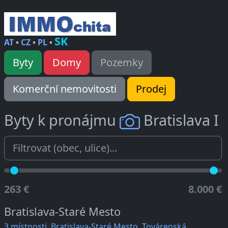
SK
AT
•
CZ
•
PL
•
Byty
Domy
Pozemky
Komerční nemovitosti
Prodej
Byty k pronájmu
Bratislava I
263 €
8.000 €
Bratislava-Staré Mesto
3 místnosti, Bratislava-Staré Mesto, Továrenská