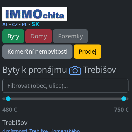
SK
AT
•
CZ
•
PL
•
Byty
Domy
Pozemky
Komerční nemovitosti
Prodej
Byty k pronájmu
Trebišov
480 €
750 €
Trebišov
4 místnosti, Trebišov, Komenského