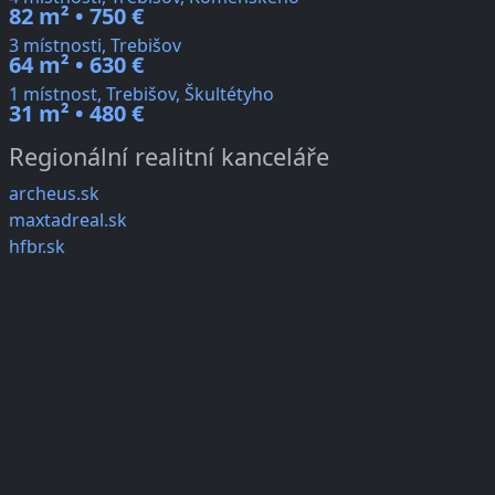
82 m² • 750 €
3 místnosti, Trebišov
64 m² • 630 €
1 místnost, Trebišov, Škultétyho
31 m² • 480 €
Regionální realitní kanceláře
archeus.sk
maxtadreal.sk
hfbr.sk