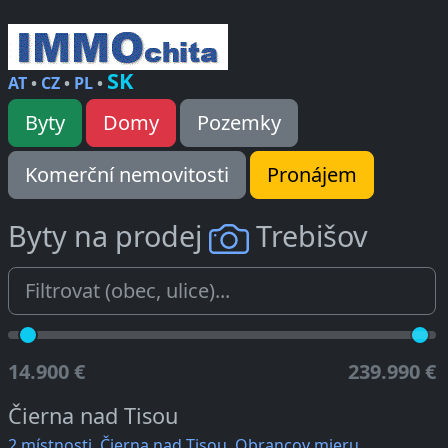
SK
AT
•
CZ
•
PL
•
Byty
Domy
Pozemky
Komerční nemovitosti
Pronájem
Byty na prodej
Trebišov
14.900 €
239.990 €
Čierna nad Tisou
2 místnosti, Čierna nad Tisou, Obrancov mieru