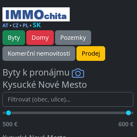
SK
AT
•
CZ
•
PL
•
Byty
Domy
Pozemky
Komerční nemovitosti
Prodej
Byty k pronájmu
Kysucké Nové Mesto
500 €
600 €