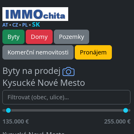
SK
AT
•
CZ
•
PL
•
Byty
Domy
Pozemky
Komerční nemovitosti
Pronájem
Byty na prodej
Kysucké Nové Mesto
135.000 €
255.000 €