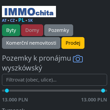
PL
AT
•
CZ
•
•
SK
Byty
Domy
Pozemky
Komerční nemovitosti
Prodej
Pozemky k pronájmu
wyszkówský
13.000 PLN
13.000 PLN