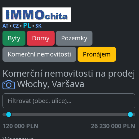
PL
AT
•
CZ
•
•
SK
Byty
Domy
Pozemky
Komerční nemovitosti
Pronájem
Komerční nemovitosti na prodej
Włochy, Varšava
120 000 PLN
26 230 000 PLN