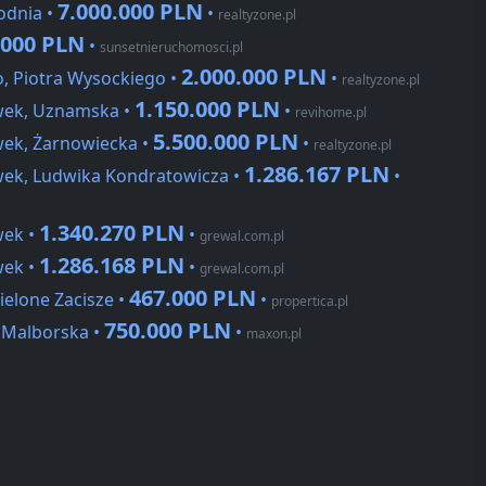
7.000.000 PLN
odnia •
•
realtyzone.pl
.000 PLN
•
sunsetnieruchomosci.pl
2.000.000 PLN
, Piotra Wysockiego •
•
realtyzone.pl
1.150.000 PLN
wek, Uznamska •
•
revihome.pl
5.500.000 PLN
ek, Żarnowiecka •
•
realtyzone.pl
1.286.167 PLN
ek, Ludwika Kondratowicza •
•
1.340.270 PLN
wek •
•
grewal.com.pl
1.286.168 PLN
wek •
•
grewal.com.pl
467.000 PLN
ielone Zacisze •
•
propertica.pl
750.000 PLN
 Malborska •
•
maxon.pl