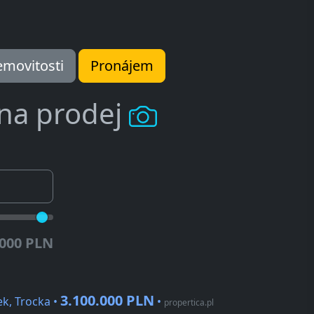
movitosti
Pronájem
 na prodej
.000 PLN
3.100.000 PLN
k, Trocka •
•
propertica.pl