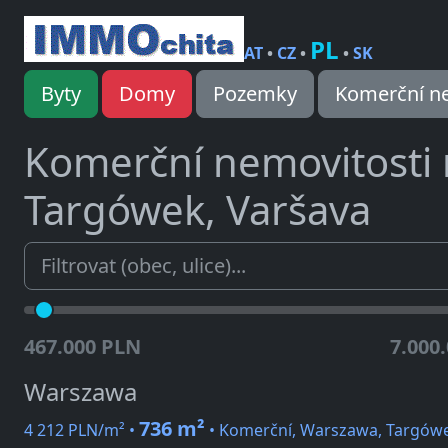
PL
AT
•
CZ
•
•
SK
Byty
Domy
Pozemky
Komerční ne
Komerční nemovitosti
Targówek, Varšava
467.000 PLN
7.000
Warszawa
736 m²
4 212 PLN/m² •
• Komerční, Warszawa, Targówe