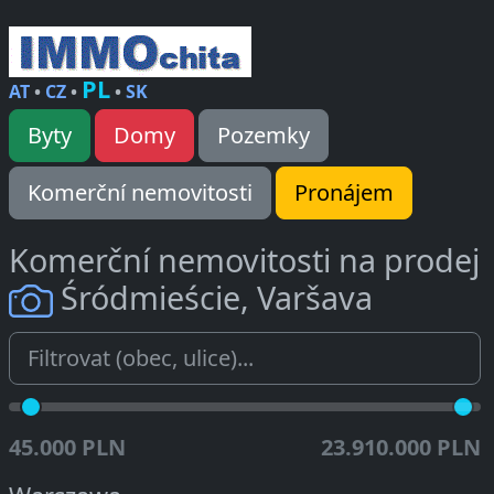
PL
AT
•
CZ
•
•
SK
Byty
Domy
Pozemky
Komerční nemovitosti
Pronájem
Komerční nemovitosti na prodej
Śródmieście, Varšava
45.000 PLN
23.910.000 PLN