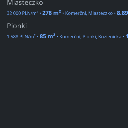
Miasteczko
278 m²
8.8
32 000 PLN/m² •
• Komerční, Miasteczko •
Pionki
85 m²
1 588 PLN/m² •
• Komerční, Pionki, Kozienicka •