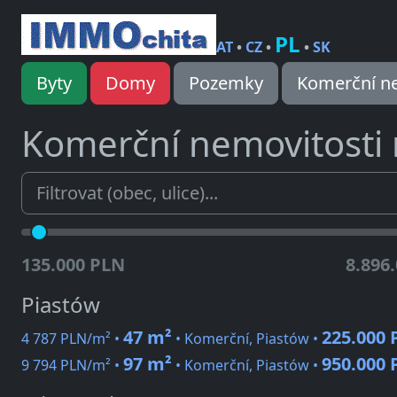
PL
AT
•
CZ
•
•
SK
Byty
Domy
Pozemky
Komerční ne
Komerční nemovitosti
135.000 PLN
8.896
Piastów
47 m²
225.000
4 787 PLN/m² •
• Komerční, Piastów •
97 m²
950.000
9 794 PLN/m² •
• Komerční, Piastów •