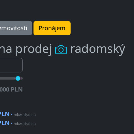
movitosti
Pronájem
 na prodej
radomský
.000 PLN
 PLN
•
mkwadrat.eu
 PLN
•
mkwadrat.eu