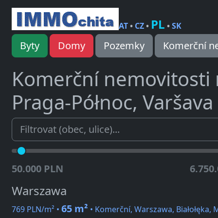
PL
AT
•
CZ
•
•
SK
Byty
Domy
Pozemky
Komerční ne
Komerční nemovitosti
Praga-Północ, Varšava
50.000 PLN
6.750
Warszawa
65 m²
769 PLN/m² •
• Komerční, Warszawa, Białołęka, 