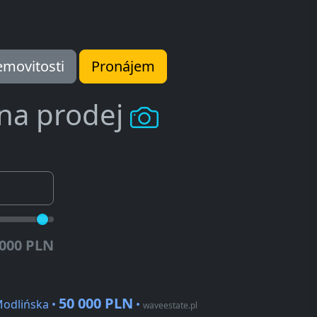
movitosti
Pronájem
 na prodej
.000 PLN
50 000 PLN
Modlińska •
•
waveestate.pl