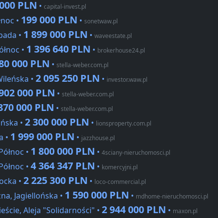
 000 PLN
•
capital-invest.pl
199 000 PLN
łnoc •
•
sonetwaw.pl
1 899 000 PLN
pada •
•
waveestate.pl
1 396 640 PLN
ółnoc •
•
brokerhouse24.pl
80 000 PLN
•
stella-weber.com.pl
2 095 250 PLN
Wileńska •
•
investor.waw.pl
902 000 PLN
•
stella-weber.com.pl
870 000 PLN
•
stella-weber.com.pl
2 300 000 PLN
ońska •
•
lionsproperty.com.pl
1 999 000 PLN
a •
•
jazzhouse.pl
1 800 000 PLN
Północ •
•
4sciany-nieruchomosci.pl
4 364 347 PLN
Północ •
•
komercyjni.pl
2 225 300 PLN
ocka •
•
loco-commercial.pl
1 590 000 PLN
a, Jagiellońska •
•
mdhome-nieruchomosci.pl
2 944 000 PLN
cie, Aleja "Solidarności" •
•
maxon.pl