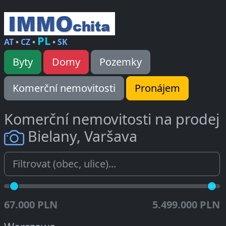
PL
AT
•
CZ
•
•
SK
Byty
Domy
Pozemky
Komerční nemovitosti
Pronájem
Komerční nemovitosti na prodej
Bielany, Varšava
67.000 PLN
5.499.000 PLN