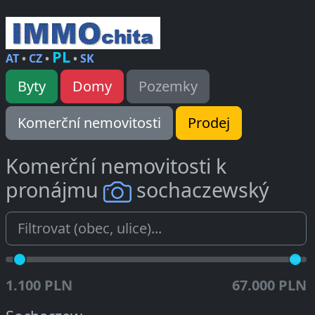
PL
AT
•
CZ
•
•
SK
Byty
Domy
Pozemky
Komerční nemovitosti
Prodej
Komerční nemovitosti k
pronájmu
sochaczewský
1.100 PLN
67.000 PLN