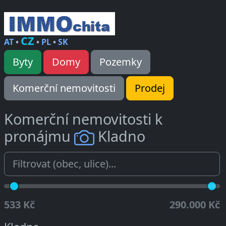
CZ
AT
•
•
PL
•
SK
Byty
Domy
Pozemky
Komerční nemovitosti
Prodej
Komerční nemovitosti k
pronájmu
Kladno
533 Kč
290.000 Kč