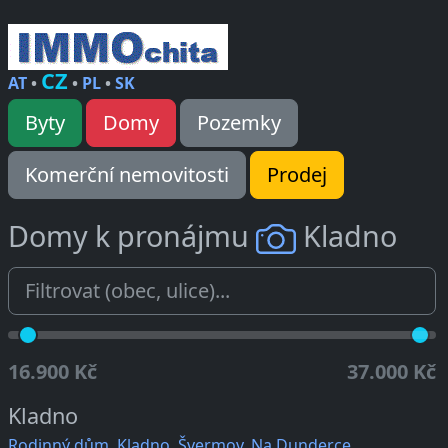
CZ
AT
•
•
PL
•
SK
Byty
Domy
Pozemky
Komerční nemovitosti
Prodej
Domy k pronájmu
Kladno
16.900 Kč
37.000 Kč
Kladno
Rodinný dům, Kladno, Švermov, Na Dunderce