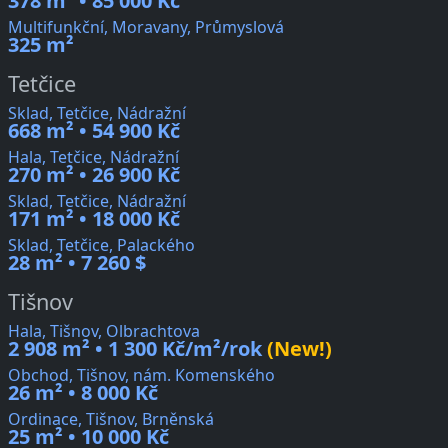
378 m² • 85 000 Kč
Multifunkční, Moravany, Průmyslová
325 m²
Tetčice
Sklad, Tetčice, Nádražní
668 m² • 54 900 Kč
Hala, Tetčice, Nádražní
270 m² • 26 900 Kč
Sklad, Tetčice, Nádražní
171 m² • 18 000 Kč
Sklad, Tetčice, Palackého
28 m² • 7 260 $
Tišnov
Hala, Tišnov, Olbrachtova
2 908 m² • 1 300 Kč/m²/rok
(New!)
Obchod, Tišnov, nám. Komenského
26 m² • 8 000 Kč
Ordinace, Tišnov, Brněnská
25 m² • 10 000 Kč