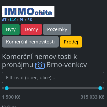
CZ
AT
•
•
PL
•
SK
Byty
Domy
Pozemky
Komerční nemovitosti
Prodej
Komerční nemovitosti k
pronájmu
Brno-venkov
1 500 Kč
315 033 Kč