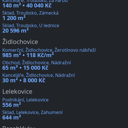
Kanceláře, Troubsko, Za Farou
140 m² • 40 040 Kč
Sklad, Troubsko, Zámecká
1 200 m²
Sklad, Troubsko, U lednice
20 596 m²
Židlochovice
Komerční, Židlochovice, Žerotínovo nábřeží
985 m² • 118 Kč/m²
Obchod, Židlochovice, Nádražní
65 m² • 15 000 Kč
Kanceláře, Židlochovice, Nádražní
30 m² • 8 000 Kč
Lelekovice
Podnikání, Lelekovice
556 m²
Sklad, Lelekovice, Zahumení
644 m²