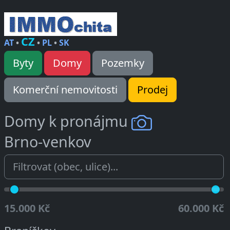
CZ
AT
•
•
PL
•
SK
Byty
Domy
Pozemky
Komerční nemovitosti
Prodej
Domy k pronájmu
Brno-venkov
15.000 Kč
60.000 Kč