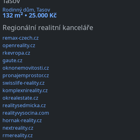
Tasov
Rodinný dům, Tasov
132 m² • 25.000 Kč
Regionální realitní kanceláře
remax-czech.cz
openreality.cz
rkevropa.cz
gaute.cz
oknonemovitosti.cz
pronajemprostor.cz
swisslife-reality.cz
komplexnireality.cz
okrealestate.cz
realitysedmicka.cz
realityvysocina.com
hornak-reality.cz
nextreality.cz
rmereality.cz