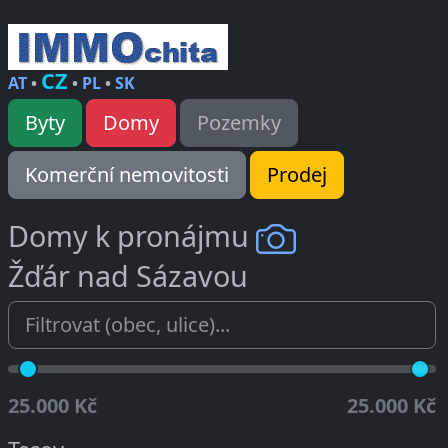
CZ
AT
•
•
PL
•
SK
Byty
Domy
Pozemky
Komerční nemovitosti
Prodej
Domy k pronájmu
Žďár nad Sázavou
25.000 Kč
25.000 Kč