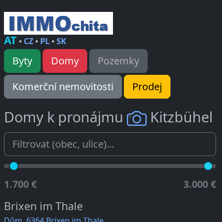
AT
•
CZ
•
PL
•
SK
Byty
Domy
Pozemky
Komerční nemovitosti
Prodej
Domy k pronájmu
Kitzbühel
1.700 €
3.000 €
Brixen im Thale
Dům, 6364 Brixen im Thale