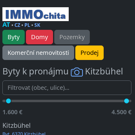
AT
•
CZ
•
PL
•
SK
Byty
Domy
Pozemky
Komerční nemovitosti
Prodej
Byty k pronájmu
Kitzbühel
1.600 €
4.500 €
Kitzbühel
Byt, 6370 Kitzbühel