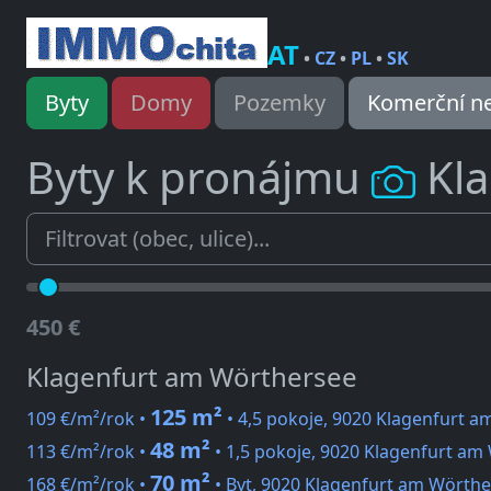
AT
•
CZ
•
PL
•
SK
Byty
Domy
Pozemky
Komerční ne
Byty k pronájmu
Kla
450 €
Klagenfurt am Wörthersee
125 m²
109 €/m²/rok •
• 4,5 pokoje, 9020 Klagenfurt 
48 m²
113 €/m²/rok •
• 1,5 pokoje, 9020 Klagenfurt am
70 m²
168 €/m²/rok •
• Byt, 9020 Klagenfurt am Wörthe