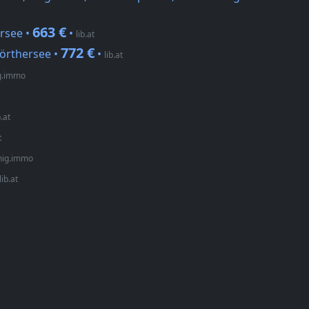
663 €
rsee •
•
lib.at
772 €
örthersee •
•
lib.at
g.immo
b.at
t
nig.immo
lib.at