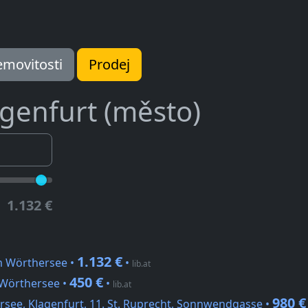
movitosti
Prodej
genfurt (město)
1.132 €
1.132 €
am Wörthersee •
•
lib.at
450 €
 Wörthersee •
•
lib.at
980 €
rsee, Klagenfurt, 11. St. Ruprecht, Sonnwendgasse •