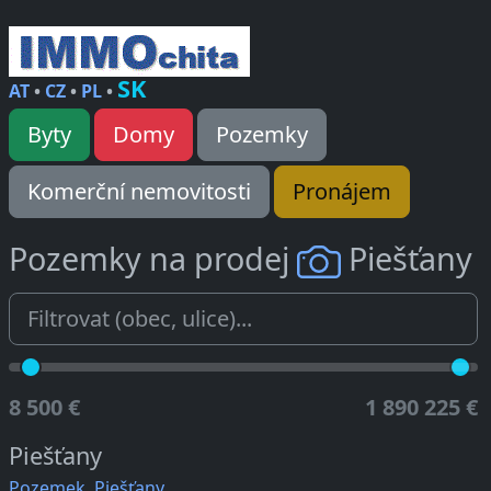
SK
AT
•
CZ
•
PL
•
Byty
Domy
Pozemky
Komerční nemovitosti
Pronájem
Pozemky na prodej
Piešťany
8 500 €
1 890 225 €
Piešťany
Pozemek, Piešťany