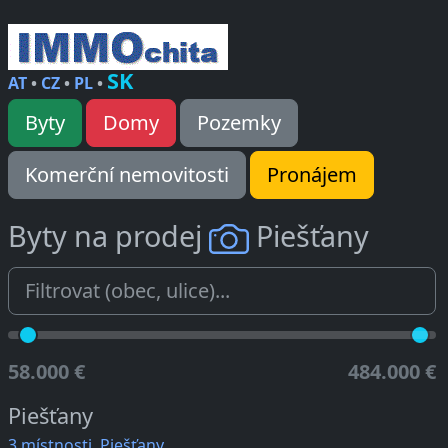
SK
AT
•
CZ
•
PL
•
Byty
Domy
Pozemky
Komerční nemovitosti
Pronájem
Byty na prodej
Piešťany
58.000 €
484.000 €
Piešťany
3 místnosti, Piešťany