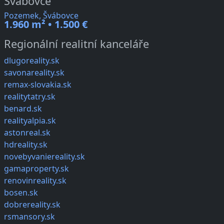
Švábovce
Pozemek, Švábovce
1.960 m² • 1.500 €
Regionální realitní kanceláře
dlugoreality.sk
savonareality.sk
remax-slovakia.sk
realitytatry.sk
benard.sk
realityalpia.sk
astonreal.sk
hdreality.sk
novebyvaniereality.sk
gamaproperty.sk
renovinreality.sk
bosen.sk
dobrereality.sk
rsmansory.sk