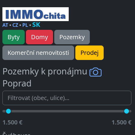
SK
AT
•
CZ
•
PL
•
Byty
Domy
Pozemky
Komerční nemovitosti
Prodej
Pozemky k pronájmu
Poprad
1.500 €
1.500 €