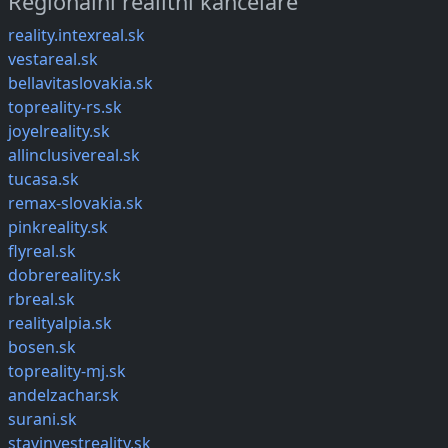
Regionální realitní kanceláře
reality.intexreal.sk
vestareal.sk
bellavitaslovakia.sk
topreality-rs.sk
joyelreality.sk
allinclusivereal.sk
tucasa.sk
remax-slovakia.sk
pinkreality.sk
flyreal.sk
dobrereality.sk
rbreal.sk
realityalpia.sk
bosen.sk
topreality-mj.sk
andelzachar.sk
surani.sk
stavinvestreality.sk