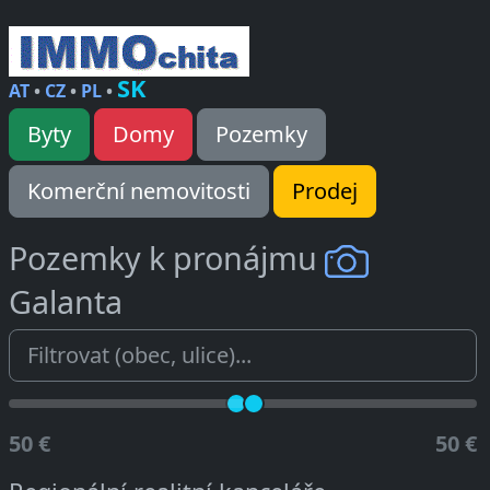
SK
AT
•
CZ
•
PL
•
Byty
Domy
Pozemky
Komerční nemovitosti
Prodej
Pozemky k pronájmu
Galanta
50 €
50 €