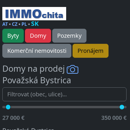
SK
AT
•
CZ
•
PL
•
Byty
Domy
Pozemky
Komerční nemovitosti
Pronájem
Domy na prodej
Považská Bystrica
27 000 €
350 000 €