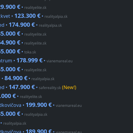
9.900 €
•
realityelite.sk
123.300 €
zkvet •
•
realityalpia.sk
174.900 €
ed •
•
realityalpia.sk
5.000 €
•
realityelite.sk
4.900 €
•
realityelite.sk
5.000 €
•
toka.sk
178.999 €
entrum •
•
vianemareal.eu
5.000 €
•
realityelite.sk
84.900 €
 •
•
realityalpia.sk
147.900 €
ed •
•
(New!)
safereality.sk
.000 €
•
realityelite.sk
199.900 €
ádkovičova •
•
vianemareal.eu
5.000 €
•
realityalpia.sk
•
realityalpia.sk
189.900 €
ádkovičova •
•
vianemareal.eu