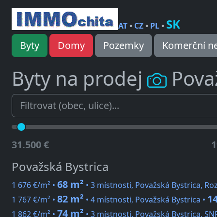
SK
AT
•
CZ
•
PL
•
Byty
Domy
Pozemky
Komerční ne
Byty na prodej
Pova
31.500 €
1
Považská Bystrica
68 m²
1 676 €/m² •
• 3 místnosti, Považská Bystrica, Ro
82 m²
14
1 767 €/m² •
• 4 místnosti, Považská Bystrica •
74 m²
1 862 €/m² •
• 3 místnosti, Považská Bystrica, SN