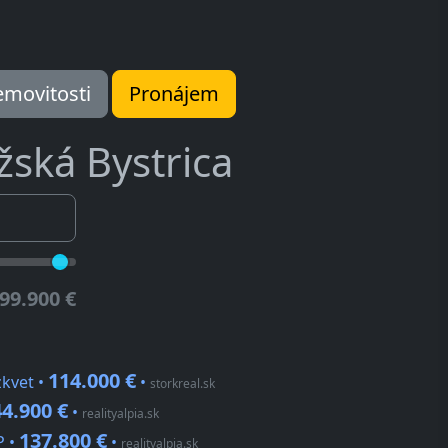
movitosti
Pronájem
žská Bystrica
99.900 €
114.000 €
zkvet •
•
storkreal.sk
4.900 €
•
realityalpia.sk
137.800 €
P •
•
realityalpia.sk