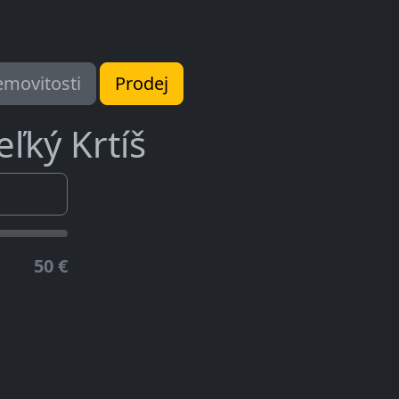
movitosti
Prodej
eľký Krtíš
50 €