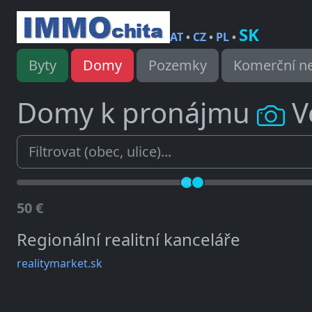
SK
AT
•
CZ
•
PL
•
Byty
Domy
Pozemky
Komerční ne
Domy k pronájmu
V
50 €
Regionální realitní kanceláře
realitymarket.sk