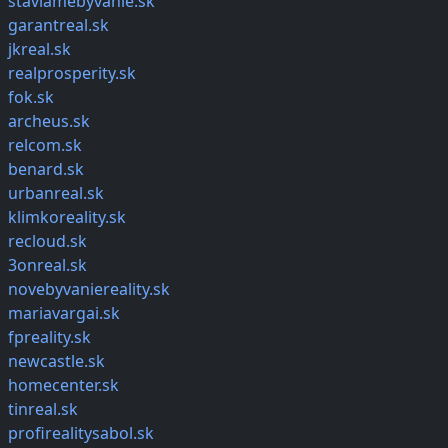
staviamebyvanie.sk
garantreal.sk
jkreal.sk
realprosperity.sk
fok.sk
archeus.sk
relcom.sk
benard.sk
urbanreal.sk
klimkoreality.sk
recloud.sk
3onreal.sk
novebyvaniereality.sk
mariavargai.sk
fpreality.sk
newcastle.sk
homecenter.sk
tinreal.sk
profirealitysabol.sk