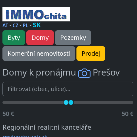
SK
AT
•
CZ
•
PL
•
Byty
Domy
Pozemky
Komerční nemovitosti
Prodej
Domy k pronájmu
Prešov
50 €
50 €
Regionální realitní kanceláře