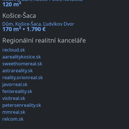
120 m²
Košice-Šaca
Dům, Košice-Šaca, Ľudvíkov Dvor
170 m² • 1.790 €
Regionální realitní kanceláře
recloud.sk
aarealitykosice.sk
sweethomereal.sk
astrareality.sk
reality.orionreal.sk
javorreal.sk
fenixreality.sk
visitreal.sk
petersenreality.sk
mmreal.sk
relcom.sk