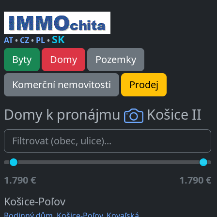
SK
AT
•
CZ
•
PL
•
Byty
Domy
Pozemky
Komerční nemovitosti
Prodej
Domy k pronájmu
Košice II
1.790 €
1.790 €
Košice-Poľov
Rodinný dům, Košice-Poľov, Kovaľská