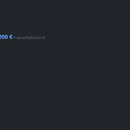
200 €
•
aarealitykosice.sk