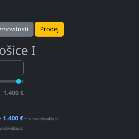
movitosti
Prodej
ošice I
1.400 €
1.400 €
 •
•
remax-slovakia.sk
x-slovakia.sk