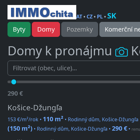
SK
AT
•
CZ
•
PL
•
Byty
Domy
Pozemky
Komerční ne
Domy k pronájmu
K
290 €
Košice-Džungľa
110 m²
153 €/m²/rok •
• Rodinný dům, Košice-Džungľa
(150 m²)
290 €
• Rodinný dům, Košice-Džungľa •
•
rema