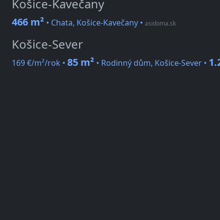
Košice-Kavečany
466 m²
• Chata, Košice-Kavečany
•
asidoma.sk
Košice-Sever
85 m²
1.
169 €/m²/rok •
• Rodinný dům, Košice-Sever •